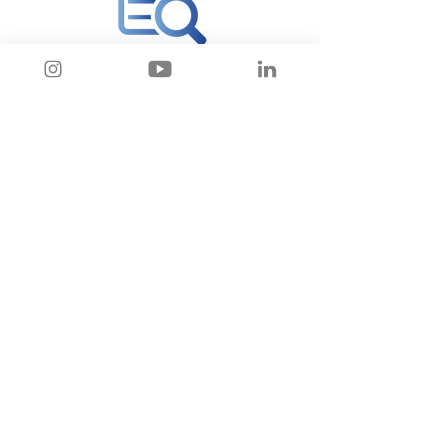
Manual
Incubadora
LUMMINA 4
Video de
instalação e
configuração
LUMMINA 4