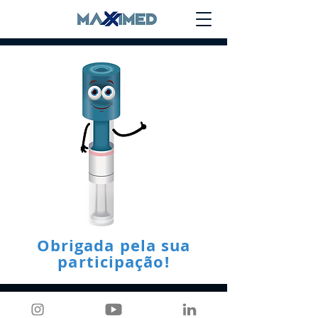
Obrigada pela sua
participação!
Copyright © 2025. MAXXIMED all rights
reserved. Produced by Marketing e